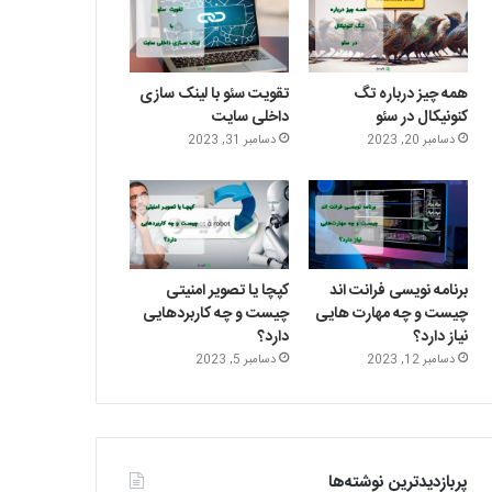
ت
د
ت
ا
ر
ا
ا
م
ی
گ
همه چیز درباره تگ
تقویت سئو با لینک سازی
کنونیکال در سئو
داخلی سایت
ن
ر
دسامبر 20, 2023
دسامبر 31, 2023
ا
م
برنامه نویسی فرانت اند
کپچا یا تصویر امنیتی
چیست و چه مهارت هایی
چیست و چه کاربردهایی
نیاز دارد؟
دارد؟
دسامبر 12, 2023
دسامبر 5, 2023
پربازدیدترین نوشته‌ها