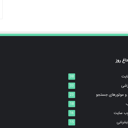
اغ روز
ایت
38
زشی
33
ی و موتورهای جستجو
23
18
وب سایت
16
ینترنتی
15