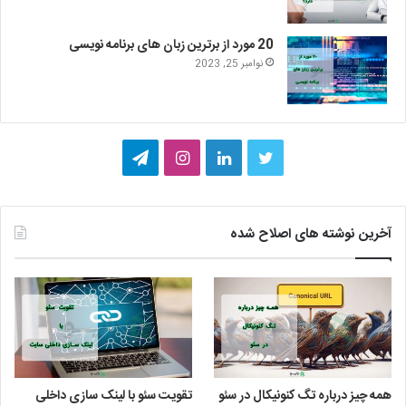
20 مورد از برترین زبان های برنامه نویسی
نوامبر 25, 2023
ت
ل
ا
ت
و
ی
ی
ل
ی
ن
ن
گ
آخرین نوشته های اصلاح شده
ی
ک
س
ر
ت
د
ت
ا
ر
ا
ا
م
ی
گ
همه چیز درباره تگ کنونیکال در سئو
تقویت سئو با لینک سازی داخلی