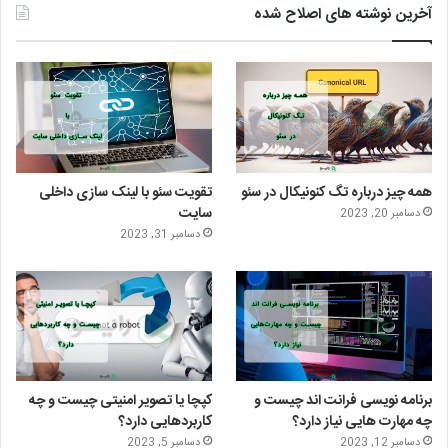
ی
ن
ن
گ
آخرین نوشته های اصلاح شده
ی
ک
س
ر
ت
د
ت
ا
ر
ا
ا
م
ی
گ
همه چیز درباره تگ کنونیکال در سئو
تقویت سئو با لینک سازی داخلی
ن
ر
سایت
دسامبر 20, 2023
دسامبر 31, 2023
ا
م
برنامه نویسی فرانت اند چیست و
کپچا یا تصویر امنیتی چیست و چه
چه مهارت هایی نیاز دارد؟
کاربردهایی دارد؟
دسامبر 12, 2023
دسامبر 5, 2023