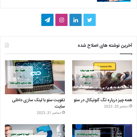
ت
ل
ا
ت
و
ی
ی
ل
ی
ن
ن
گ
آخرین نوشته های اصلاح شده
ی
ک
س
ر
ت
د
ت
ا
ر
ا
ا
م
ی
گ
همه چیز درباره تگ کنونیکال در سئو
تقویت سئو با لینک سازی داخلی
ن
ر
سایت
دسامبر 20, 2023
دسامبر 31, 2023
ا
م