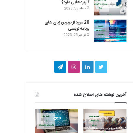
کاربردهایی دارد؟
دسامبر 5, 2023
20 مورد از برترین زبان های
برنامه نویسی
نوامبر 25, 2023
ت
ل
ا
ت
و
ی
ی
ل
ی
ن
ن
گ
آخرین نوشته های اصلاح شده
ی
ک
س
ر
ت
د
ت
ا
ر
ا
ا
م