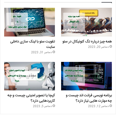
ی
ک
س
ر
ت
د
ت
ا
ر
ا
ا
م
ی
گ
همه چیز درباره تگ کنونیکال در سئو
تقویت سئو با لینک سازی داخلی
ن
ر
سایت
دسامبر 20, 2023
دسامبر 31, 2023
ا
م
برنامه نویسی فرانت اند چیست و
کپچا یا تصویر امنیتی چیست و چه
چه مهارت هایی نیاز دارد؟
کاربردهایی دارد؟
دسامبر 12, 2023
دسامبر 5, 2023