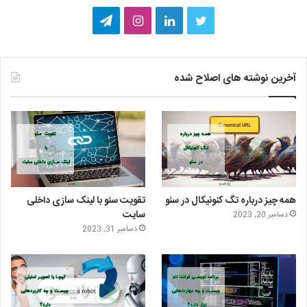
ت
ل
ا
ت
و
ی
ی
ل
ی
ن
ن
گ
آخرین نوشته های اصلاح شده
ی
ک
س
ر
ت
د
ت
ا
ر
ا
ا
م
ی
گ
همه چیز درباره تگ کنونیکال در سئو
تقویت سئو با لینک سازی داخلی
ن
ر
سایت
دسامبر 20, 2023
دسامبر 31, 2023
ا
م