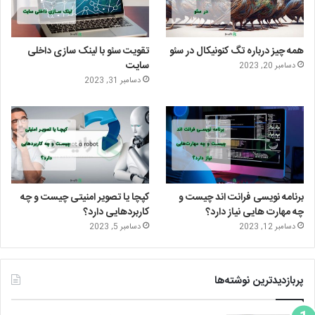
ر
ا
ا
م
ی
گ
همه چیز درباره تگ کنونیکال در سئو
تقویت سئو با لینک سازی داخلی
ن
ر
سایت
دسامبر 20, 2023
دسامبر 31, 2023
ا
م
برنامه نویسی فرانت اند چیست و
کپچا یا تصویر امنیتی چیست و چه
چه مهارت هایی نیاز دارد؟
کاربردهایی دارد؟
دسامبر 12, 2023
دسامبر 5, 2023
پربازدیدترین نوشته‌ها