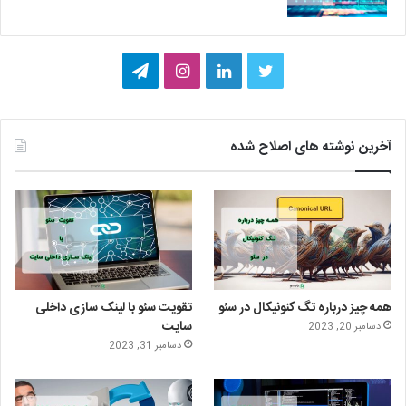
ت
ل
ا
ت
و
ی
ی
ل
ی
ن
ن
گ
آخرین نوشته های اصلاح شده
ی
ک
س
ر
ت
د
ت
ا
ر
ا
ا
م
ی
گ
همه چیز درباره تگ کنونیکال در سئو
تقویت سئو با لینک سازی داخلی
ن
ر
سایت
دسامبر 20, 2023
دسامبر 31, 2023
ا
م