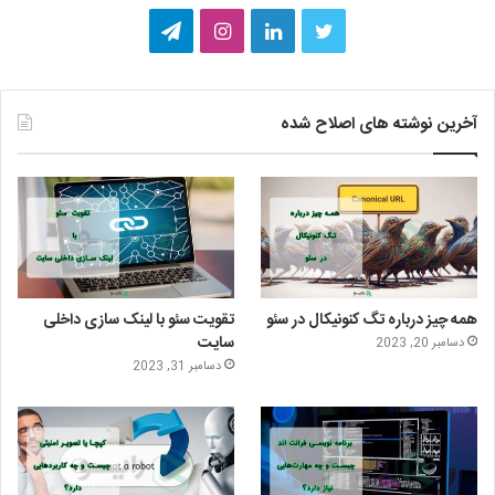
ت
ل
ا
ت
و
ی
ی
ل
ی
ن
ن
گ
آخرین نوشته های اصلاح شده
ی
ک
س
ر
ت
د
ت
ا
ر
ا
ا
م
ی
گ
همه چیز درباره تگ کنونیکال در سئو
تقویت سئو با لینک سازی داخلی
ن
ر
سایت
دسامبر 20, 2023
دسامبر 31, 2023
ا
م