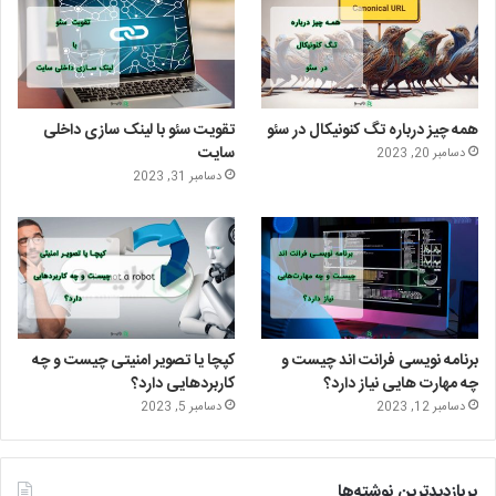
ت
د
ت
ا
ر
ا
ا
م
ی
گ
همه چیز درباره تگ کنونیکال در سئو
تقویت سئو با لینک سازی داخلی
ن
ر
سایت
دسامبر 20, 2023
دسامبر 31, 2023
ا
م
برنامه نویسی فرانت اند چیست و
کپچا یا تصویر امنیتی چیست و چه
چه مهارت هایی نیاز دارد؟
کاربردهایی دارد؟
دسامبر 12, 2023
دسامبر 5, 2023
پربازدیدترین نوشته‌ها