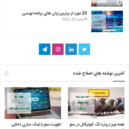
20 مورد از برترین زبان های برنامه نویسی
نوامبر 25, 2023
ت
ل
ا
ت
و
ی
ی
ل
ی
ن
ن
گ
آخرین نوشته های اصلاح شده
ی
ک
س
ر
ت
د
ت
ا
ر
ا
ا
م
ی
گ
همه چیز درباره تگ کنونیکال در سئو
تقویت سئو با لینک سازی داخلی