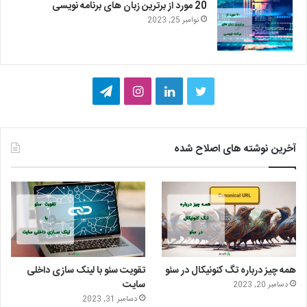
20 مورد از برترین زبان های برنامه نویسی
نوامبر 25, 2023
ت
ل
ا
ت
و
ی
ی
ل
ی
ن
ن
گ
آخرین نوشته های اصلاح شده
ی
ک
س
ر
ت
د
ت
ا
ر
ا
ا
م
ی
گ
همه چیز درباره تگ کنونیکال در سئو
تقویت سئو با لینک سازی داخلی
ن
ر
سایت
دسامبر 20, 2023
دسامبر 31, 2023